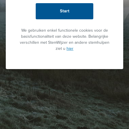
Start
We gebruiken enkel functionele cookies voor de
basisfunctionaliteit van deze website. Belangrijke
verschillen met StemWijzer en andere stemhulpen
ziet u
hier